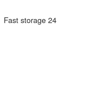
Energie, altijd en overal
Fast storage 24
met onze Solar Chargers
MEER INFORMATIE